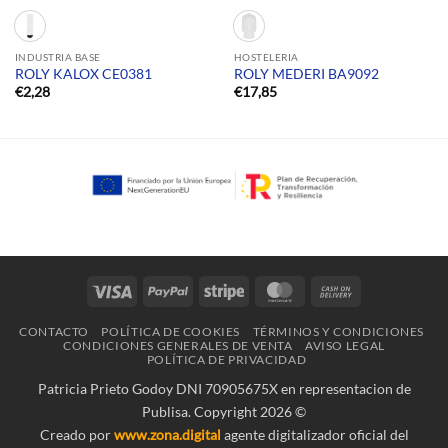
INDUSTRIA BASE
HOSTELERIA
ROLY KALOX CE0381
ROLY MEDERI BA9092
€
2,28
€
17,85
Visa
PayPal
Stripe
MasterCard
Cash
On
CONTACTO
POLÍTICA DE COOKIES
TÉRMINOS Y CONDICIONES
Delivery
CONDICIONES GENERALES DE VENTA
AVISO LEGAL
POLÍTICA DE PRIVACIDAD
Patricia Prieto Godoy DNI 70905675X en representacion de
Publisa. Copyright 2026 ©
Creado por
www.zona.digital
agente digitalizador oficial del