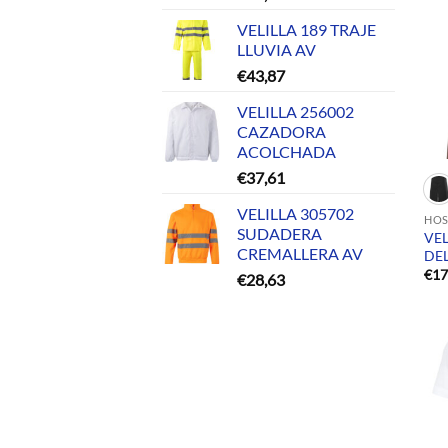
VELILLA 189 TRAJE
LLUVIA AV
€
43,87
VELILLA 256002
CAZADORA
ACOLCHADA
€
37,61
VELILLA 305702
HOS
SUDADERA
VE
CREMALLERA AV
DE
€
17
€
28,63