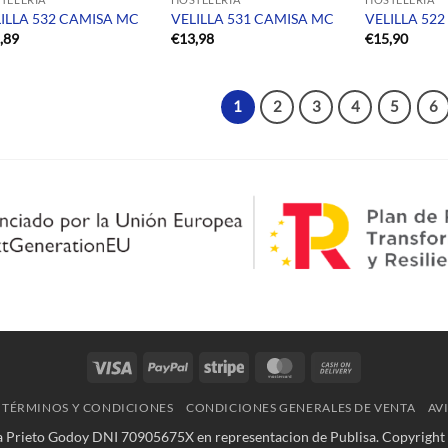
ILLA 532 CAMISA MC
VELILLA 531 CAMISA MC
VELILLA 52
,89
€
13,98
€
15,90
1
2
3
4
5
6
Visa
PayPal
Stripe
MasterCard
Cash
On
TÉRMINOS Y CONDICIONES
CONDICIONES GENERALES DE VENTA
AV
Delivery
ia Prieto Godoy DNI 70905675X en representacion de Publisa. Copyright