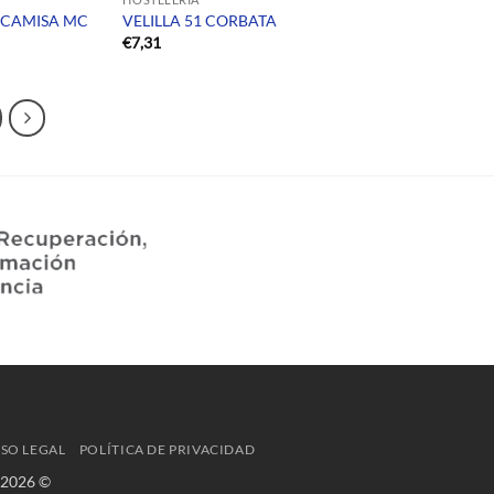
2 CAMISA MC
VELILLA 51 CORBATA
€
7,31
ISO LEGAL
POLÍTICA DE PRIVACIDAD
 2026 ©