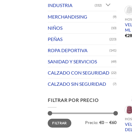
INDUSTRIA
(332)
MERCHANDISING
(9)
HOS
VEL
NIÑOS
(10)
ML
€
28
PEÑAS
(223)
ROPA DEPORTIVA
(141)
SANIDAD Y SERVICIOS
(49)
CALZADO CON SEGURIDAD
(22)
CALZADO SIN SEGURIDAD
(7)
FILTRAR POR PRECIO
HOS
Precio
Precio
Precio:
€0
—
€60
FILTRAR
mínimo
máximo
VE
DE