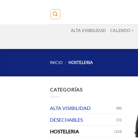
Saltar
al
contenido
ALTA VISIBILIDAD
CALZADO
INICIO
/
HOSTELERIA
CATEGORÍAS
ALTA VISIBILIDAD
(88)
DESECHABLES
(11)
HOSTELERIA
(123)