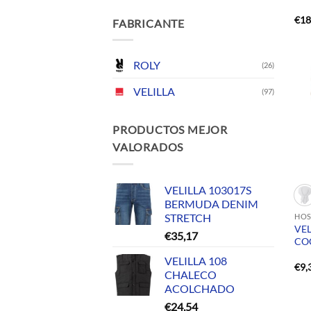
€
18
FABRICANTE
ROLY
(26)
VELILLA
(97)
PRODUCTOS MEJOR
VALORADOS
VELILLA 103017S
BERMUDA DENIM
STRETCH
HOS
VE
€
35,17
CO
VELILLA 108
€
9,
CHALECO
ACOLCHADO
€
24,54