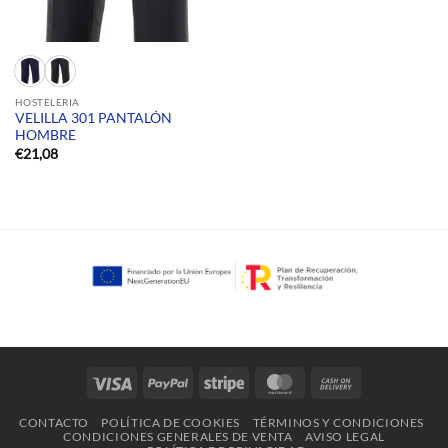
HOSTELERIA
VELILLA 301 PANTALÓN
HOMBRE
€
21,08
Visa
PayPal
Stripe
MasterCard
Cash
On
CONTACTO
POLÍTICA DE COOKIES
TÉRMINOS Y CONDICIONES
Delivery
CONDICIONES GENERALES DE VENTA
AVISO LEGAL